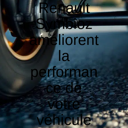
Renault
Symbioz
améliorent
la
performan
ce de
votre
véhicule