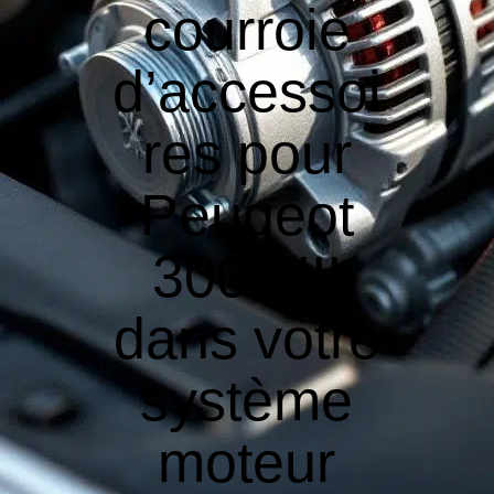
courroie
d’accessoi
res pour
Peugeot
3008 III
dans votre
système
moteur