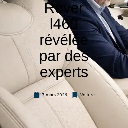
Rover
l460
révélée
par des
experts
7 mars 2026
Voiture