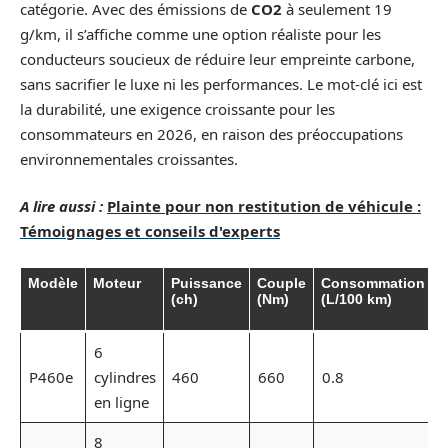
catégorie. Avec des émissions de
CO2
à seulement 19
g/km, il s’affiche comme une option réaliste pour les
conducteurs soucieux de réduire leur empreinte carbone,
sans sacrifier le luxe ni les performances. Le mot-clé ici est
la durabilité, une exigence croissante pour les
consommateurs en 2026, en raison des préoccupations
environnementales croissantes.
A lire aussi :
Plainte pour non restitution de véhicule :
Témoignages et conseils d'experts
Modèle
Moteur
Puissance
Couple
Consommation
É
(ch)
(Nm)
(L/100 km)
(
6
P460e
cylindres
460
660
0.8
en ligne
8