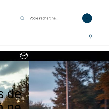
s de
 à ne