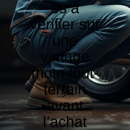
es à
vérifier sur
une
vintage
moto tout-
terrain
avant
l’achat