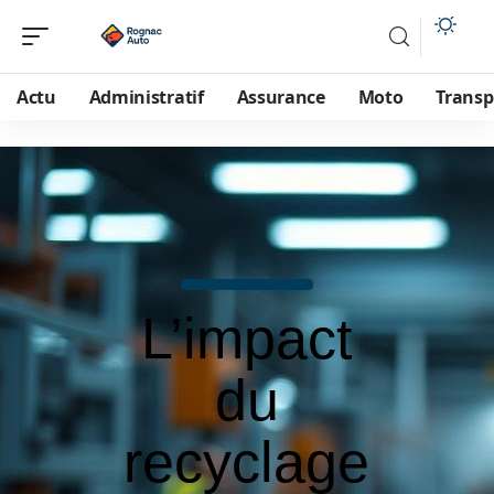
Actu
Administratif
Assurance
Moto
Transp
L’impact
du
recyclage