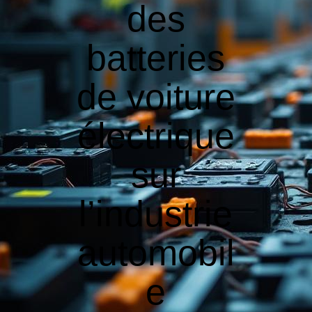
des
batteries
de voiture
électrique
sur
l’industrie
automobil
e