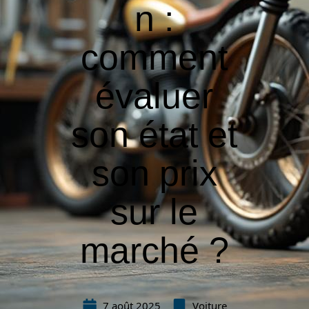
n :
comment
évaluer
son état et
son prix
sur le
marché ?
7 août 2025
Voiture