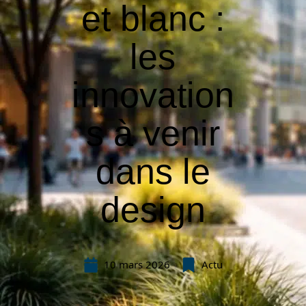
et blanc :
les
innovation
s à venir
dans le
design
10 mars 2026
Actu