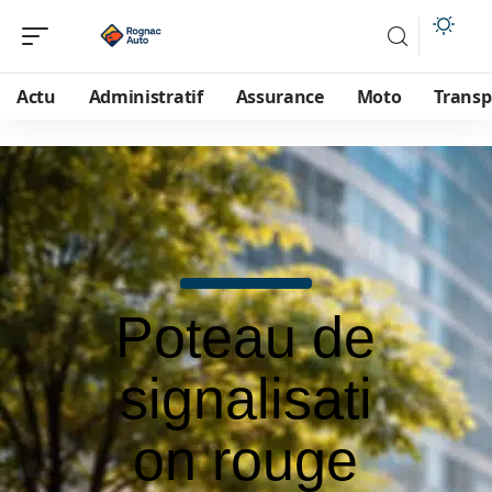
Actu
Administratif
Assurance
Moto
Transp
Poteau de
signalisati
on rouge