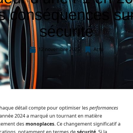
s conséquences sur
sécurité
12 novembre 2025
Actu
chaque détail compte pour optimiser les
performances
 L’année 2024 a marqué un tournant en matière
ngement des
monoplaces
. Ce changement significatif a
lications, notamment en termes de
sécurité
. Si la