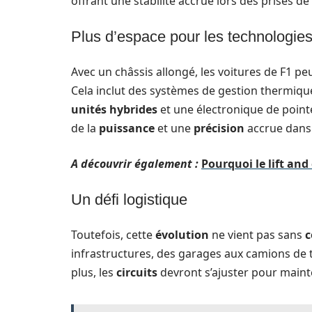
offrant une stabilité accrue lors des prises de
Plus d’espace pour les technologie
Avec un châssis allongé, les voitures de F1 p
Cela inclut des systèmes de gestion thermiqu
unités hybrides
et une électronique de poin
de la
puissance
et une
précision
accrue dans 
A découvrir également :
Pourquoi le lift and
Un défi logistique
Toutefois, cette
évolution
ne vient pas sans
c
infrastructures, des garages aux camions de t
plus, les
circuits
devront s’ajuster pour mainten