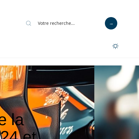
e la
24 et