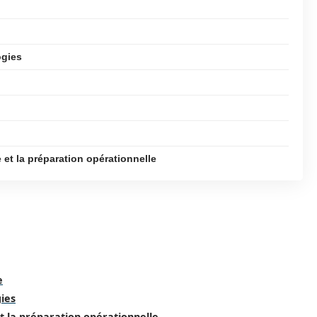
ogies
t la préparation opérationnelle
e
gies
t la préparation opérationnelle