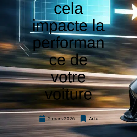
cela
impacte la
performan
ce de
votre
voiture
2 mars 2026
Actu