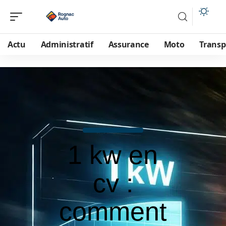
Actu
Administratif
Assurance
Moto
Transp
1 kw en
cv :
comment