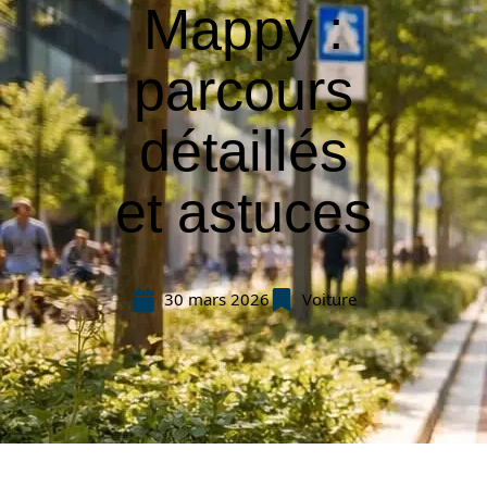
Mappy :
parcours
détaillés
et astuces
30 mars 2026
Voiture