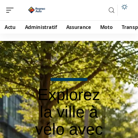
Actu
Administratif
Assurance
Moto
Transp
Explorez
la ville à
vélo avec